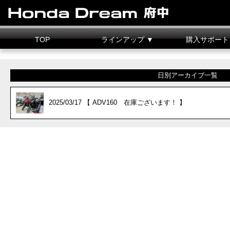
TOP
ラインアップ ▼
購入サポート
新車情報
中古車情報
試乗車
カスタマイズ
二輪車整備料金
据置クレジット
日別アーカイブ一覧
2025/03/17 【 ADV160 在庫ございます！ 】