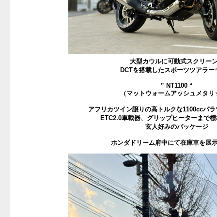
大型カウルに可動式スクリー
DCTを搭載したスポーツツアラー
” NT1100 “
（マットウォームアッシュメタリ
アフリカツイン譲りの高トルクな1100ccパ
ETC2.0車載器、グリップヒーターまで
玄人好みのパッケージ
ホンダドリーム府中にて在庫車を展