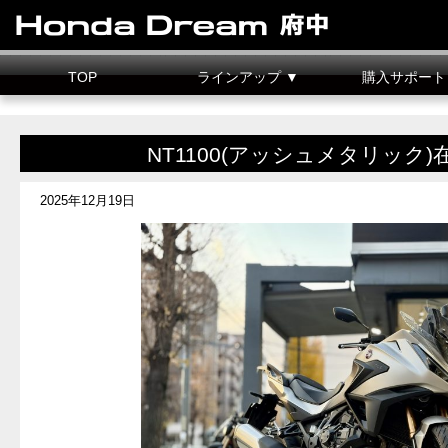
TOP
ラインアップ ▼
購入サポート
新車情報
中古車情報
試乗車
カスタマイズ
二輪車整備料金
据置クレジット
NT1100(アッシュメタリック
2025年12月19日