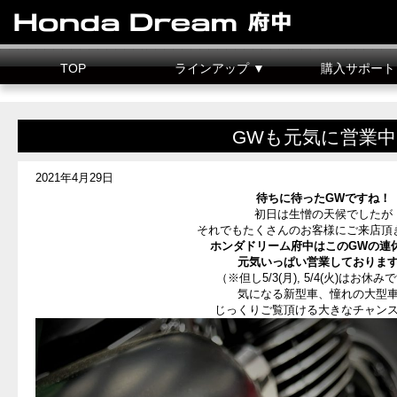
TOP
ラインアップ ▼
購入サポート
新車情報
中古車情報
試乗車
カスタマイズ
二輪車整備料金
据置クレジット
GWも元気に営業中
2021年4月29日
待ちに待ったGWですね！
初日は生憎の天候でしたが
それでもたくさんのお客様にご来店頂
ホンダドリーム府中はこのGWの連
元気いっぱい営業しておりま
（※但し5/3(月), 5/4(火)はお休
気になる新型車、憧れの大型
じっくりご覧頂ける大きなチャン