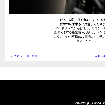
また、大変注目を集めている “GB3
待望の試乗車もご用意しており
アイドリングから心地よいサウンド
風情ある空冷単気筒をお試しいただ
ご検討中のお客様はお電話にてご予
ご来店ください。
«
全カラー揃います！
CRF2
Copyright (C) Honda Dre