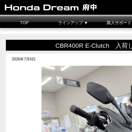
TOP
ラインアップ ▼
購入サポート
新車情報
中古車情報
試乗車
カスタマイズ
二輪車整備料金
据置クレジット
CBR400R E-Clutch 
2026年7月6日