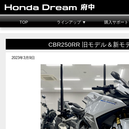
TOP
ラインアップ ▼
購入サポート
新車情報
中古車情報
試乗車
カスタマイズ
二輪車整備料金
据置クレジット
CBR250RR 旧モデル＆新
2023年3月9日