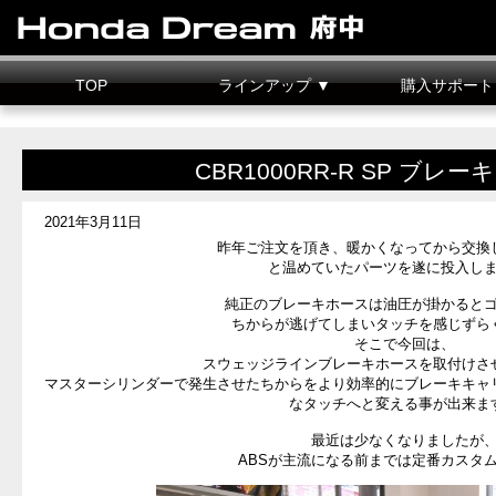
TOP
ラインアップ ▼
購入サポート
新車情報
中古車情報
試乗車
カスタマイズ
二輪車整備料金
据置クレジット
CBR1000RR-R SP ブレ
2021年3月11日
昨年ご注文を頂き、暖かくなってから交換
と温めていたパーツを遂に投入し
純正のブレーキホースは油圧が掛かると
ちからが逃げてしまいタッチを感じずら
そこで今回は、
スウェッジラインブレーキホースを取付けさ
マスターシリンダーで発生させたちからをより効率的にブレーキキャ
なタッチへと変える事が出来ま
最近は少なくなりましたが
ABSが主流になる前までは定番カスタ