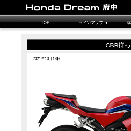
TOP
ラインアップ ▼
購
新車情報
中古車情報
試乗車
カスタマイズ
二輪
据置
CBR揃
2021年10月18日