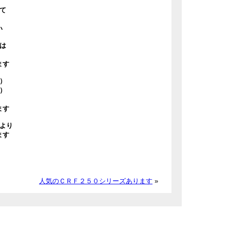
て
い
は
ます
）
）
ます
より
ます
人気のＣＲＦ２５０シリーズあります
»