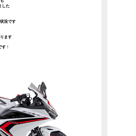
も
ました
状況です
ります
です
！