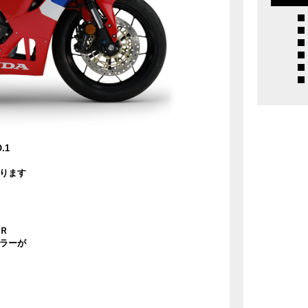
.1
ります
Ｒ
ラーが