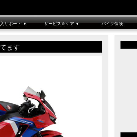
入サポート ▼
サービス＆ケア ▼
バイク保険
車整備料金表
クレジット
バイクメンテナンス
リコール情報
ってます