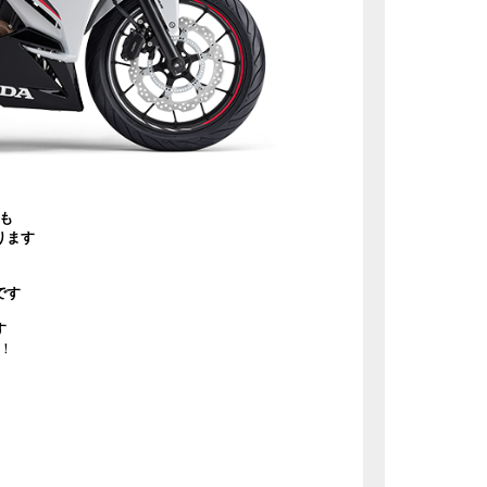
も
ります
です
す
！