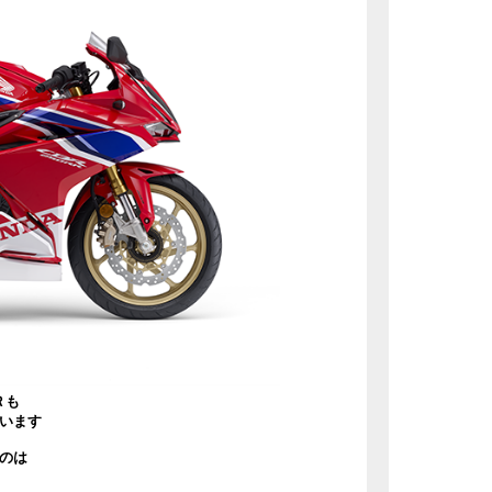
Ｒも
います
のは