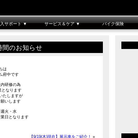
入サポート ▼
サービス＆ケア ▼
バイク保険
車整備料金表
クレジット
バイクメンテナンス
リコール情報
業時間のお知らせ
ちは
ム府中です
は社内研修の為
営業となります
いたしますが
お願いします
毎週火・水
営業日となります
【9/19(木)現在】展示車をご紹介！
»