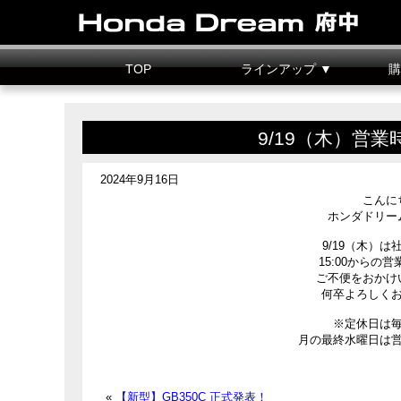
TOP
ラインアップ ▼
購
新車情報
中古車情報
試乗車
カスタマイズ
二輪
据置
9/19（木）営
2024年9月16日
こんに
ホンダドリー
9/19（木）
15:00からの
ご不便をおかけ
何卒よろしく
※定休日は
月の最終水曜日は
«
【新型】GB350C 正式発表！