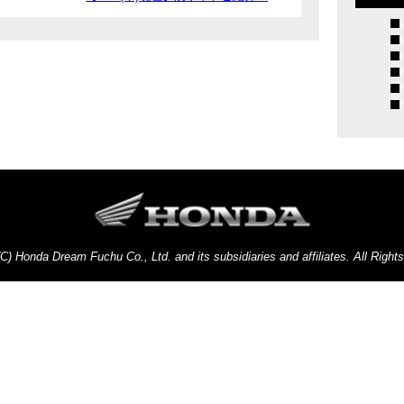
(C) Honda Dream Fuchu Co., Ltd. and its subsidiaries and affiliates. All Right