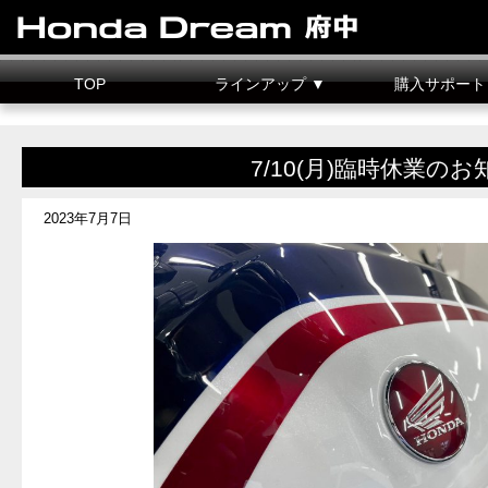
TOP
ラインアップ ▼
購入サポート
新車情報
中古車情報
試乗車
カスタマイズ
二輪車整備料金
据置クレジット
7/10(月)臨時休業の
2023年7月7日