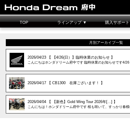
TOP
ラインアップ ▼
購入サポート
新車情報
中古車情報
試乗車
カスタマイズ
二輪車整備料金
据置クレジット
月別アーカイブ一覧
2026/04/23 【 【4/26(日）】臨時休業のお知らせ 】
こんにちはホンダドリーム府中です 臨時休業のお知らせです4/26
2026/04/17 【 CB1300 在庫ございます！ 】
2026/04/04 【 【新色】Gold Wing Tour 2026年[…] 】
こんにちは！ホンダドリーム府中です 桜も咲いて、すっかり春模様