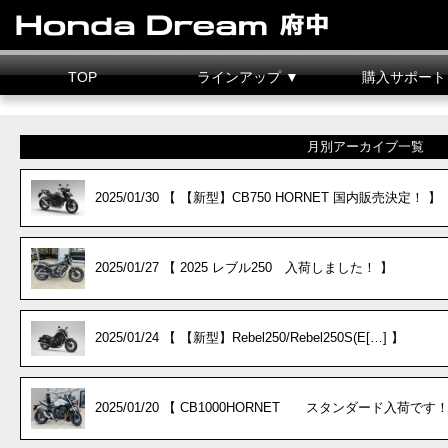
TOP
ラインアップ ▼
購入サポート
新車情報
中古車情報
試乗車
カスタマイズ
二輪車整備料金
据置クレジット
月別アーカイブ一覧
2025/01/30 【 【新型】CB750 HORNET 国内販売決定！ 】
2025/01/27 【 2025 レブル250 入荷しました！ 】
2025/01/24 【 【新型】Rebel250/Rebel250S(E[…] 】
2025/01/20 【 CB1000HORNET スタンダード入荷です！