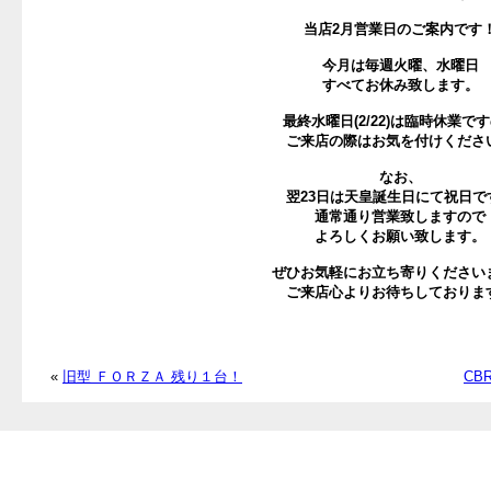
当店2月営業日のご案内です
今月は毎週火曜、水曜日
すべてお休み致します。
最終水曜日(2/22)は臨時休業で
ご来店の際はお気を付けくださ
なお、
翌23日は天皇誕生日にて祝日で
通常通り営業致しますので
よろしくお願い致します。
ぜひお気軽にお立ち寄りください
ご来店心よりお待ちしておりま
«
旧型 ＦＯＲＺＡ 残り１台！
CB