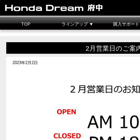
TOP
ラインアップ ▼
購入サポート
新車情報
中古車情報
試乗車
カスタマイズ
二輪車整備料金
据置クレジット
2月営業日のご案
2023年2月2日