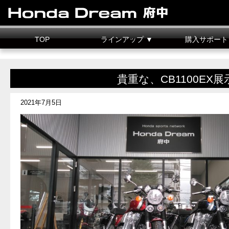
TOP
ラインアップ ▼
購入サポート
新車情報
中古車情報
試乗車
カスタマイズ
二輪車整備料金
据置クレジット
貴重な、CB1100EX
2021年7月5日