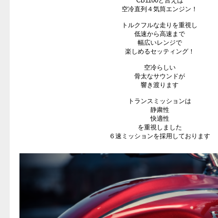
CB1100と言えば
空冷直列４気筒エンジン！
トルクフルな走りを重視し
低速から高速まで
幅広いレンジで
楽しめるセッティング！
空冷らしい
骨太なサウンドが
響き渡ります
トランスミッションは
静粛性
快適性
を重視しました
６速ミッションを採用しております