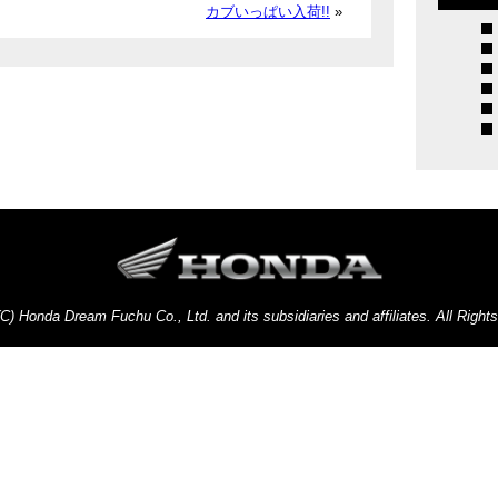
カブいっぱい入荷!!
»
(C) Honda Dream Fuchu Co., Ltd. and its subsidiaries and affiliates. All Right