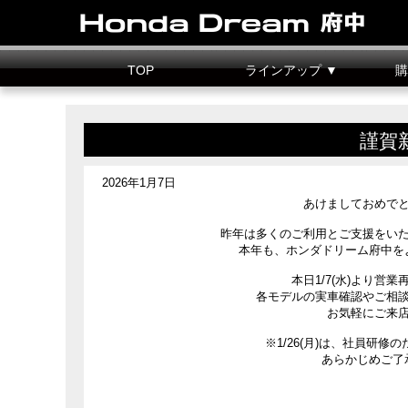
TOP
ラインアップ ▼
購
新車情報
中古車情報
試乗車
カスタマイズ
二輪
据置
謹賀
2026年1月7日
あけましておめで
昨年は多くのご利用とご支援をい
本年も、ホンダドリーム府中を
本日1/7(水)より営
各モデルの実車確認やご相
お気軽にご来
※1/26(月)は、社員研
あらかじめご了