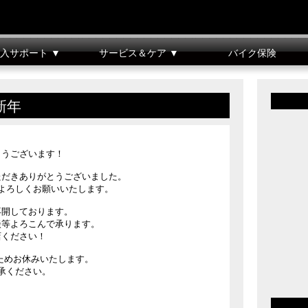
入サポート ▼
サービス＆ケア ▼
バイク保険
車整備料金表
クレジット
バイクメンテナンス
リコール情報
新年
とうございます！
ただきありがとうございました。
よろしくお願いいたします。
業再開しております。
談等よろこんで承ります。
店ください！
修のためお休みいたします。
承ください。