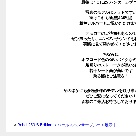
最後は” CT125 ハンターカブ 
写真のモデルはレッドです
実はこれも新型(JA65型)
新色シルバーもご覧いただけま
デモカーのご準備もあるの
ぜひ跨ったり、エンジンサウンドを
実際に見て確かめてください
ちなみに
オフロード色の強いバイクな
足回りのストロークが長い
若干シート高が高いです
跨る際はご注意を！
そのほかにも多種多様のモデルを取り揃
ぜひご覧になってください
皆様のご来店お待ちしており
«
Rebel 250 S Edition ＜パールスペンサーブルー＞展示中