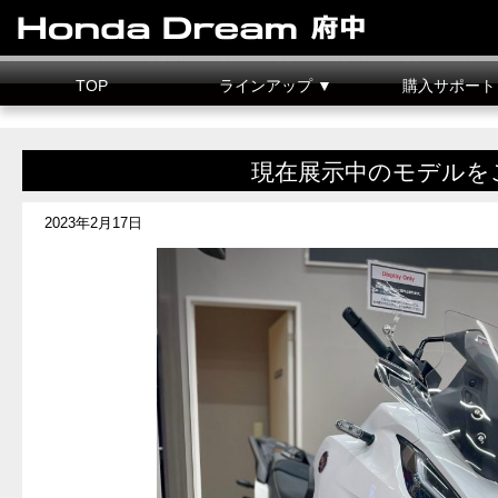
TOP
ラインアップ ▼
購入サポート
新車情報
中古車情報
試乗車
カスタマイズ
二輪車整備料金
据置クレジット
現在展示中のモデルを
2023年2月17日