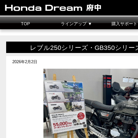
TOP
ラインアップ ▼
購入サポート
新車情報
中古車情報
試乗車
カスタマイズ
二輪車整備料金
据置クレジット
レブル250シリーズ・GB350シリ
2026年2月2日