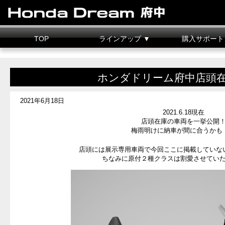
TOP
ラインアップ ▼
購入サポート
新車情報
中古車情報
試乗車
カスタマイズ
二輪車整備料金
据置クレジット
ホンダドリーム府中店頭
2021年6月18日
2021.6.18現在
店頭在庫の車両を一挙公開
梅雨明けに納車が間に合うかも
店頭には展示専用車両で今回ここに掲載していな
ちなみに原付２種クラスは割愛させてい