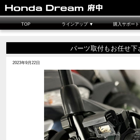
TOP
ラインアップ ▼
購入サポート
新車情報
中古車情報
試乗車
カスタマイズ
二輪車整備料金
据置クレジット
パーツ取付もお任せ下
2023年9月22日