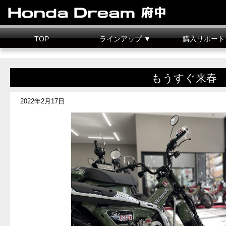
TOP
ラインアップ ▼
購入サポート
新車情報
中古車情報
試乗車
カスタマイズ
二輪車整備料金
据置クレジット
もうすぐ来春
2022年2月17日