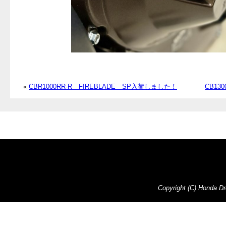
«
CBR1000RR-R FIREBLADE SP入荷しました！
CB1
Copyright (C) Honda Dre