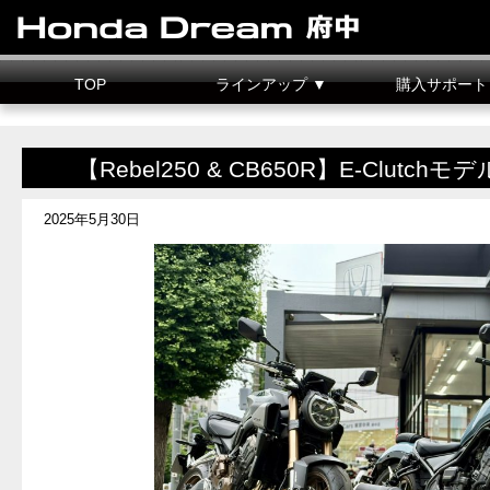
TOP
ラインアップ ▼
購入サポート
新車情報
中古車情報
試乗車
カスタマイズ
二輪車整備料金
据置クレジット
【Rebel250 & CB650R】E-Clut
2025年5月30日