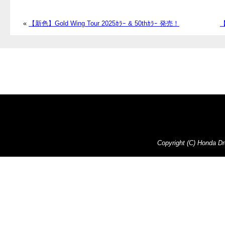
«
【新色】Gold Wing Tour 2025ｶﾗｰ & 50thｶﾗｰ 発売！
【
Copyright (C) Honda Dre