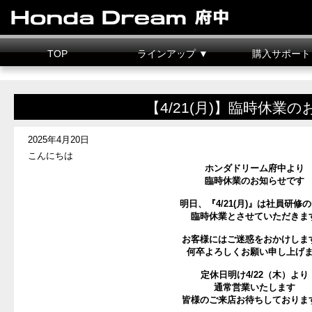
TOP
ラインアップ ▼
購入サポート
新車情報
中古車情報
試乗車
カスタマイズ
二輪車整備料金
据置クレジット
【4/21(月)】臨時休業
2025年4月20日
こんにちは
ホンダドリーム府中より
臨時休業のお知らせです
明日、『4/21(月)』は社員研修
臨時休業とさせていただきま
お客様にはご迷惑をおかけしま
何卒よろしくお願い申し上げ
定休日明け4/22（木）より
通常営業いたします
皆様のご来店お待ちしておりま