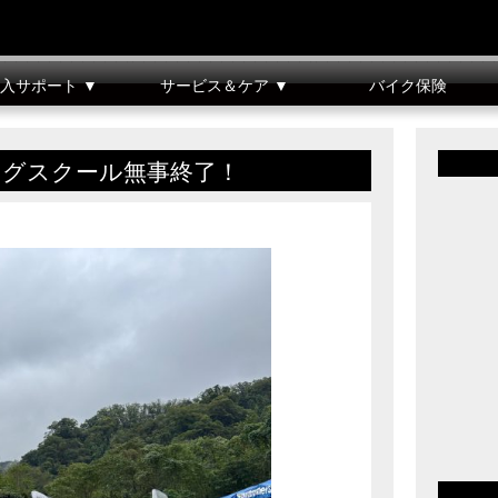
入サポート ▼
サービス＆ケア ▼
バイク保険
車整備料金表
クレジット
バイクメンテナンス
リコール情報
グスクール無事終了！