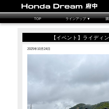
TOP
ラインアップ ▼
購
新車情報
中古車情報
試乗車
カスタマイズ
二輪
据置
【イベント】ライディン
2025年10月24日